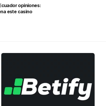
cuador opiniones:
ena este casino