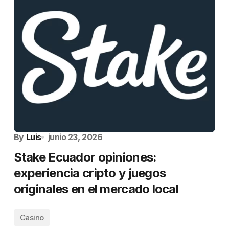
By
Luis
junio 23, 2026
Stake Ecuador opiniones:
experiencia cripto y juegos
originales en el mercado local
Casino