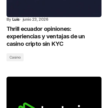
By
Luis
junio 23, 2026
Thrill ecuador opiniones:
experiencias y ventajas de un
casino cripto sin KYC
Casino