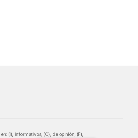
 (I), informativos; (O), de opinión; (F),