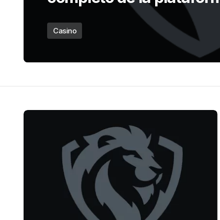
Casino