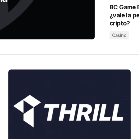
BC Game E
¿vale la p
cripto?
Casino