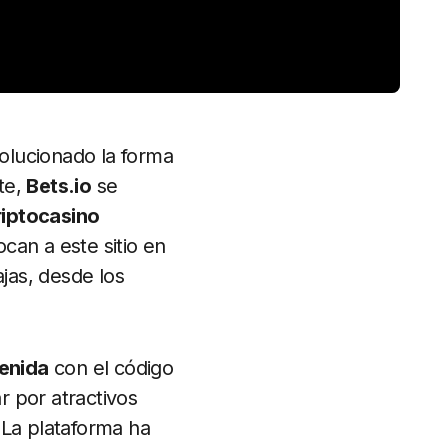
olucionado la forma
te,
Bets.io
se
riptocasino
can a este sitio en
ajas, desde los
enida
con el código
 por atractivos
 La plataforma ha