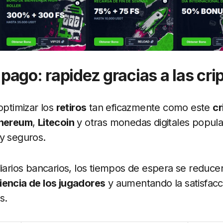
pago: rapidez gracias a las cr
optimizar los
retiros
tan eficazmente como este
cr
hereum
,
Litecoin
y otras monedas digitales popular
y seguros.
diarios bancarios, los tiempos de espera se reduce
iencia de los jugadores
y aumentando la satisfacc
s.