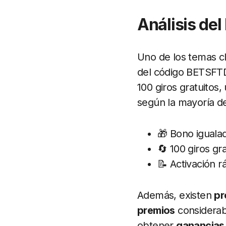
Análisis de
Uno de los temas c
del código BETSFT
100 giros gratuitos
según la mayoría 
🎁 Bono iguala
🔄 100 giros gr
📝 Activación r
Además, existen
pr
premios
considerabl
obtener
ganancias