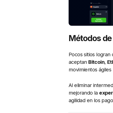
Métodos de 
Pocos sitios logran 
aceptan
Bitcoin
,
Et
movimientos ágiles 
Al eliminar interme
mejorando la
exper
agilidad en los pago