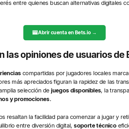
erés entre quienes buscan alternativas digitales co
🎰 Abrir cuenta en Bets.io →
n las opiniones de usuarios de
riencias
compartidas por jugadores locales marca
ctores más apreciados figuran la rapidez de las tra
a amplia selección de
juegos disponibles
, la trans
nos y promociones
.
s resaltan la facilidad para comenzar a jugar y ret
librio entre diversión digital,
soporte técnico
efic