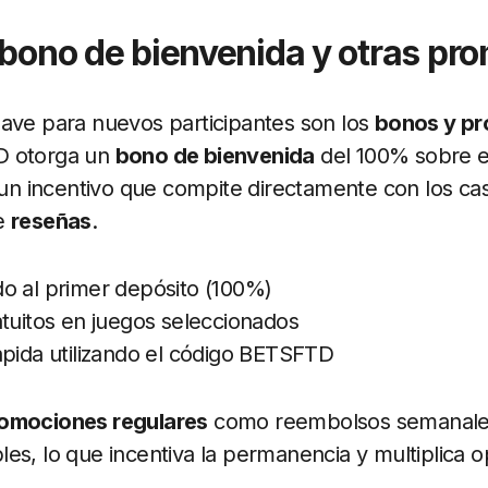
l bono de bienvenida y otras pr
lave para nuevos participantes son los
bonos y p
D otorga un
bono de bienvenida
del 100% sobre el 
, un incentivo que compite directamente con los cas
de
reseñas
.
do al primer depósito (100%)
atuitos en juegos seleccionados
ápida utilizando el código BETSFTD
omociones regulares
como reembolsos semanales
es, lo que incentiva la permanencia y multiplica 
.