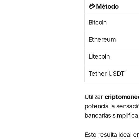
💳 Método
Bitcoin
Ethereum
Litecoin
Tether USDT
Utilizar
criptomone
potencia la sensac
bancarias simplific
Esto resulta ideal