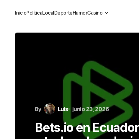
Inicio
Política
Local
Deporte
Humor
Casino
By
Luis
junio 23, 2026
Bets.io en Ecuador