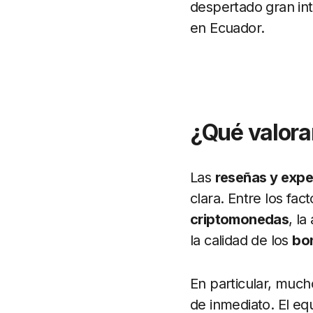
despertado gran int
en Ecuador.
¿Qué valora
Las
reseñas y expe
clara. Entre los fa
criptomonedas
, l
la calidad de los
bo
En particular, mucho
de inmediato. El equi