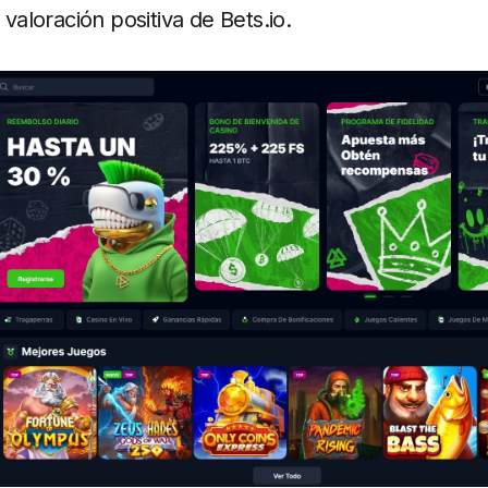
 valoración positiva de Bets.io.