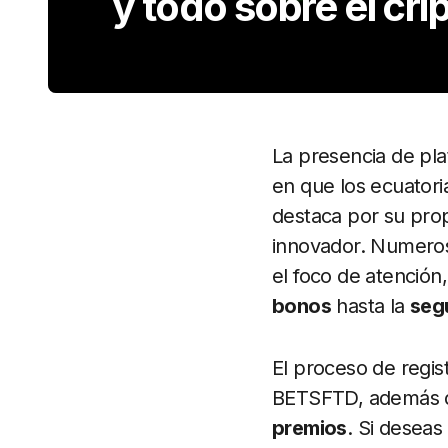
y todo sobre el cri
La presencia de pl
en que los ecuator
destaca por su pro
innovador. Numer
el foco de atención
bonos
hasta la
segu
El proceso de regis
BETSFTD, además 
premios
. Si desea