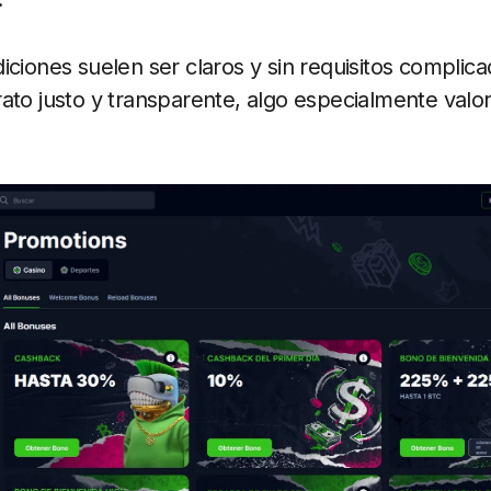
iciones suelen ser claros y sin requisitos complica
ato justo y transparente, algo especialmente valo