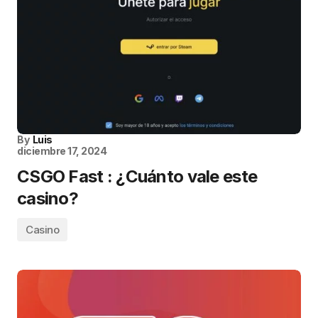
By
Luis
diciembre 17, 2024
CSGO Fast : ¿Cuánto vale este
casino?
Casino