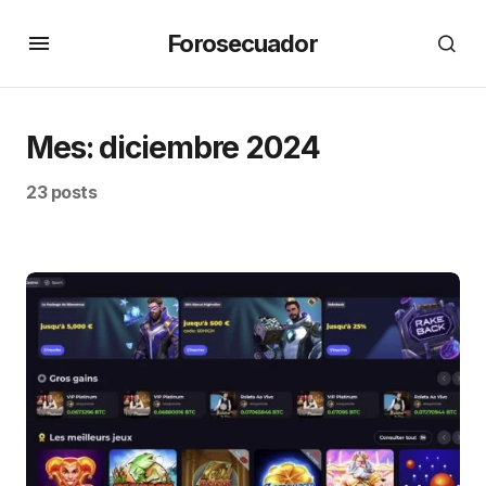
Forosecuador
Mes:
diciembre 2024
23 posts