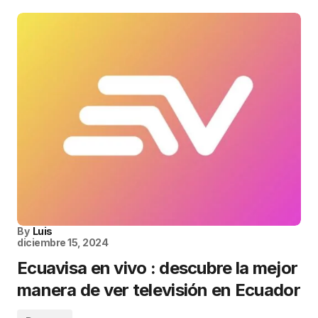
By
Luis
diciembre 15, 2024
Ecuavisa en vivo : descubre la mejor
manera de ver televisión en Ecuador