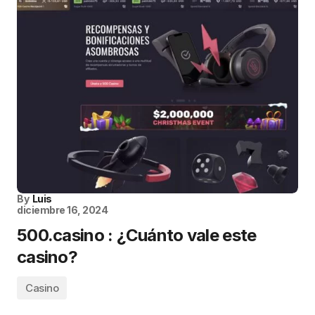
By
Luis
diciembre 16, 2024
500.casino : ¿Cuánto vale este
casino?
Casino