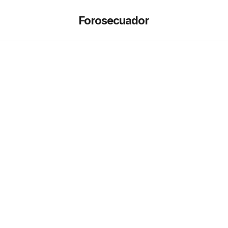
Forosecuador