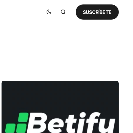
SUSCRÍBETE