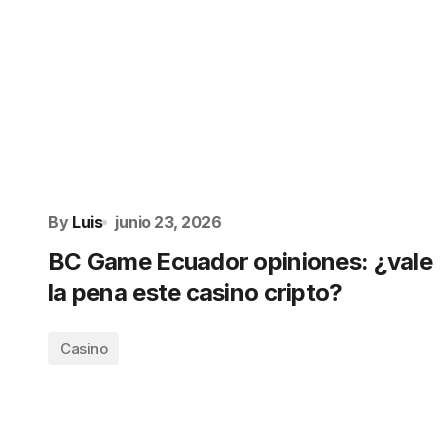
By
Luis
junio 23, 2026
BC Game Ecuador opiniones: ¿vale
la pena este casino cripto?
Casino