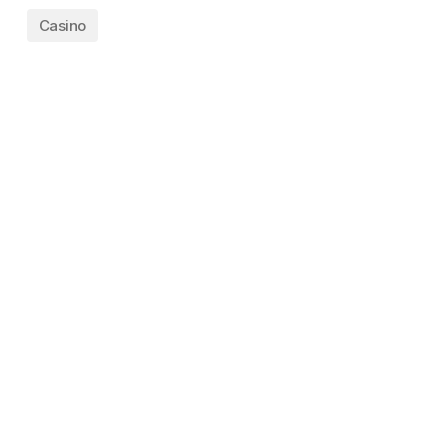
Casino