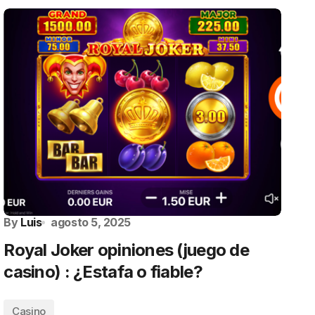
By
Luis
agosto 5, 2025
Royal Joker opiniones (juego de
casino) : ¿Estafa o fiable?
Casino