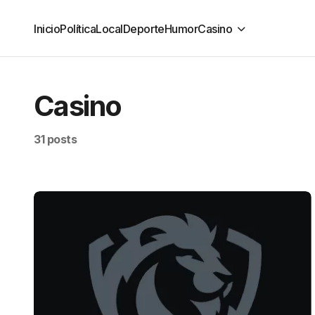
Inicio
Política
Local
Deporte
Humor
Casino
Casino
31 posts