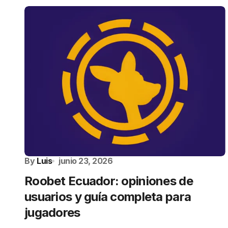
By
Luis
junio 23, 2026
Roobet Ecuador: opiniones de
usuarios y guía completa para
jugadores