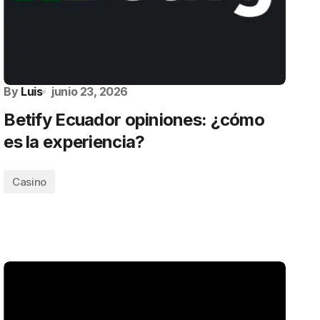
By
Luis
junio 23, 2026
Betify Ecuador opiniones: ¿cómo
es la experiencia?
Casino