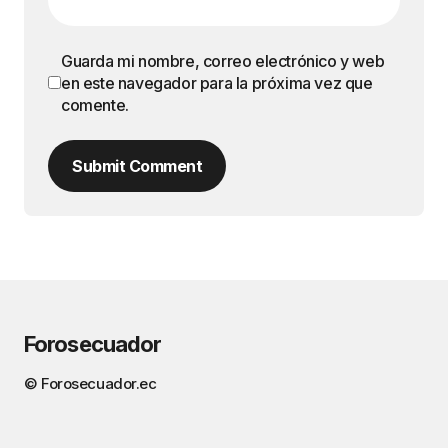
Guarda mi nombre, correo electrónico y web
en este navegador para la próxima vez que
comente.
Submit Comment
Forosecuador
© Forosecuador.ec