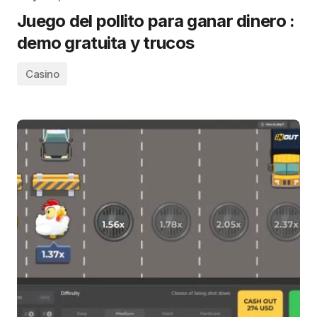
Juego del pollito para ganar dinero :
demo gratuita y trucos
Casino