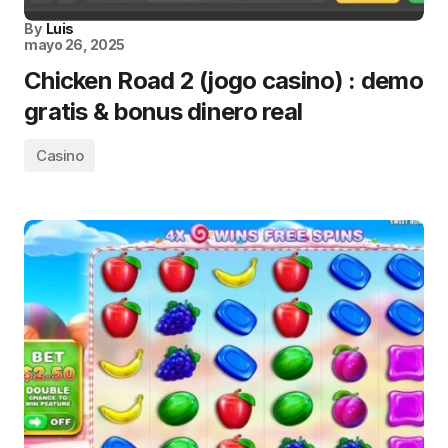
By
Luis
mayo 26, 2025
Chicken Road 2 (jogo casino) : demo
gratis & bonus dinero real
Casino