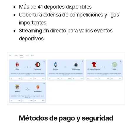
Más de 41 deportes disponibles
Cobertura extensa de competiciones y ligas
importantes
Streaming en directo para varios eventos
deportivos
Métodos de pago y seguridad