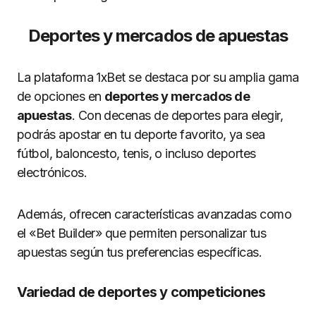
Deportes y mercados de apuestas
La plataforma 1xBet se destaca por su amplia gama
de opciones en
deportes y mercados de
apuestas
. Con decenas de deportes para elegir,
podrás apostar en tu deporte favorito, ya sea
fútbol, baloncesto, tenis, o incluso deportes
electrónicos.
Además, ofrecen características avanzadas como
el «Bet Builder» que permiten personalizar tus
apuestas según tus preferencias específicas.
Variedad de deportes y competiciones