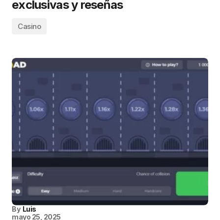
exclusivas y reseñas
Casino
By
Luis
mayo 25, 2025