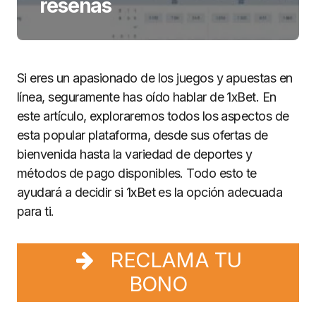
reseñas
Si eres un apasionado de los juegos y apuestas en
línea, seguramente has oído hablar de 1xBet. En
este artículo, exploraremos todos los aspectos de
esta popular plataforma, desde sus ofertas de
bienvenida hasta la variedad de deportes y
métodos de pago disponibles. Todo esto te
ayudará a decidir si 1xBet es la opción adecuada
para ti.
RECLAMA TU
BONO