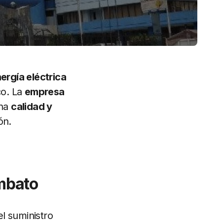
ergía eléctrica
co. La
empresa
una
calidad y
ón.
Ambato
el suministro