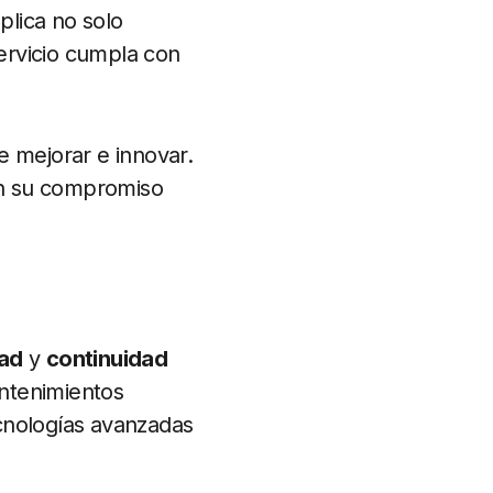
plica no solo
servicio cumpla con
e mejorar e innovar.
jan su compromiso
dad
y
continuidad
antenimientos
cnologías avanzadas