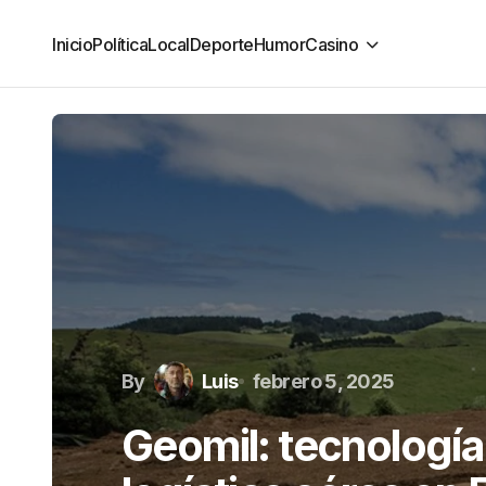
Inicio
Política
Local
Deporte
Humor
Casino
By
Luis
febrero 5, 2025
Geomil: tecnología