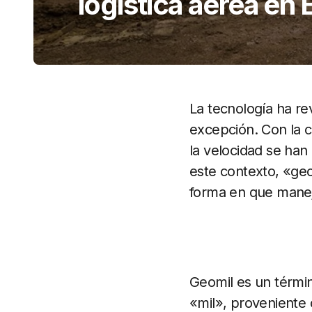
logística aérea en
La tecnología ha r
excepción. Con la
la velocidad se han
este contexto, «ge
forma en que mane
Geomil es un términ
«mil», proveniente d