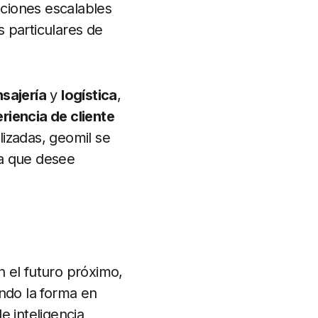
ciones escalables
 particulares de
sajería
y
logística
,
riencia de cliente
zadas, geomil se
sa que desee
 el futuro próximo,
ndo la forma en
e inteligencia