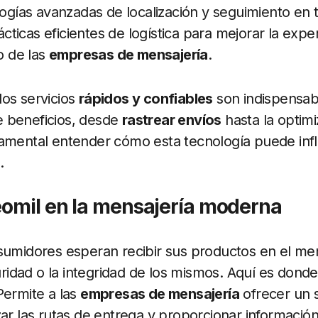
ologías avanzadas de localización y seguimiento en 
ticas eficientes de logística para mejorar la exper
 de las
empresas de mensajería
.
os servicios
rápidos y confiables
son indispensab
 beneficios, desde
rastrear envíos
hasta la optimi
amental entender cómo esta tecnología puede infl
.
eomil en la mensajería moderna
nsumidores esperan recibir sus productos en el me
guridad o la integridad de los mismos. Aquí es donde
Permite a las
empresas de mensajería
ofrecer un 
zar las rutas de entrega y proporcionar información