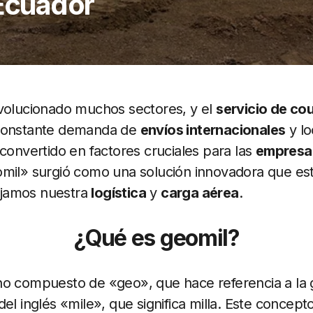
 Ecuador
evolucionado muchos sectores, y el
servicio de cou
 constante demanda de
envíos internacionales
y lo
 convertido en factores cruciales para las
empresas
omil» surgió como una solución innovadora que es
jamos nuestra
logística
y
carga aérea
.
¿Qué es geomil?
o compuesto de «geo», que hace referencia a la g
el inglés «mile», que significa milla. Este concepto