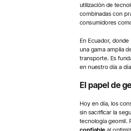
utilización de tecn
combinadas con prác
consumidores como
En Ecuador, donde l
una gama amplia de
transporte. Es fund
en nuestro día a día
El papel de g
Hoy en día, los co
sin sacrificar la se
tecnología geomil. 
confiable
al optimi