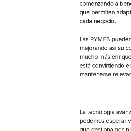
comenzando a benef
que permiten adapta
cada negocio.
Las PYMES pueden ut
mejorando así su c
mucho más enriquec
está convirtiendo 
mantenerse relevan
La tecnología avanz
podemos esperar ve
que gestionamos nue