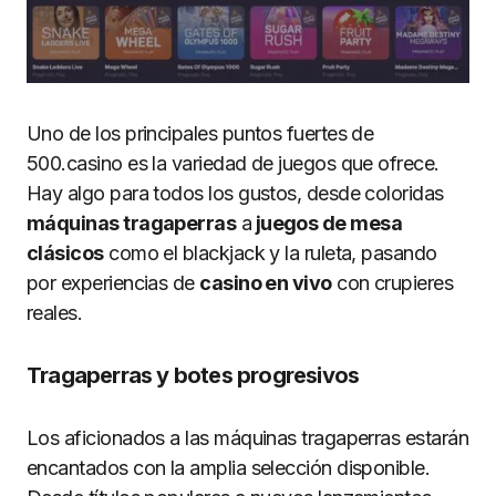
Uno de los principales puntos fuertes de
500.casino es la variedad de juegos que ofrece.
Hay algo para todos los gustos, desde coloridas
máquinas tragaperras
a
juegos de mesa
clásicos
como el blackjack y la ruleta, pasando
por experiencias de
casino en vivo
con crupieres
reales.
Tragaperras y botes progresivos
Los aficionados a las máquinas tragaperras estarán
encantados con la amplia selección disponible.