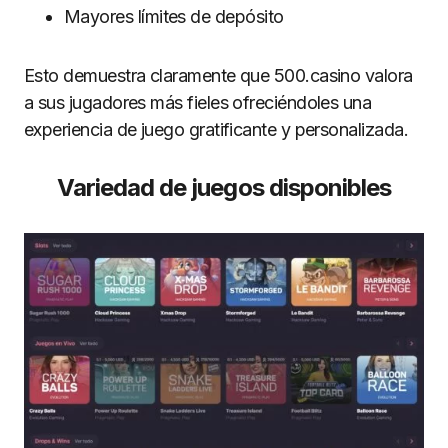
Mayores límites de depósito
Esto demuestra claramente que 500.casino valora
a sus jugadores más fieles ofreciéndoles una
experiencia de juego gratificante y personalizada.
Variedad de juegos disponibles