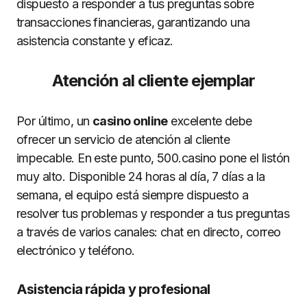
dispuesto a responder a tus preguntas sobre
transacciones financieras, garantizando una
asistencia constante y eficaz.
Atención al cliente ejemplar
Por último, un
casino online
excelente debe
ofrecer un servicio de atención al cliente
impecable. En este punto, 500.casino pone el listón
muy alto. Disponible 24 horas al día, 7 días a la
semana, el equipo está siempre dispuesto a
resolver tus problemas y responder a tus preguntas
a través de varios canales: chat en directo, correo
electrónico y teléfono.
Asistencia rápida y profesional