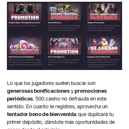
Lo que los jugadores suelen buscar son
generosas bonificaciones
y
promociones
periódicas
. 500.casino no defrauda en este
sentido. En cuanto te registres, aprovecha un
tentador bono de bienvenida
que duplicará tu
primer depósito, dándote más oportunidades de