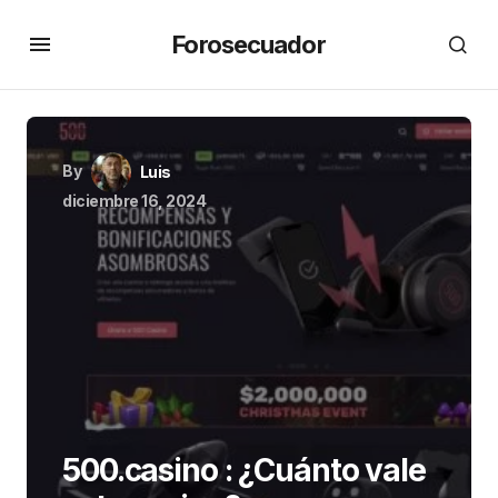
Forosecuador
By
Luis
diciembre 16, 2024
500.casino : ¿Cuánto vale