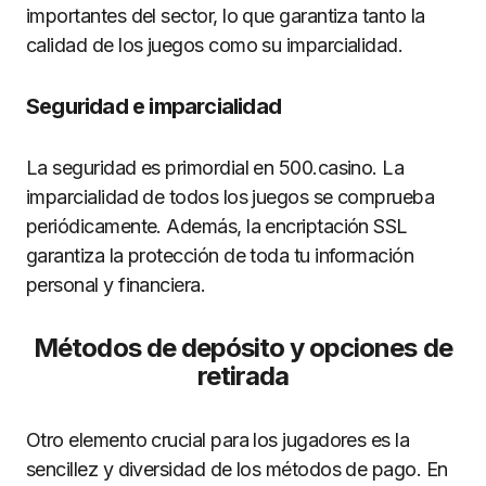
importantes del sector, lo que garantiza tanto la
calidad de los juegos como su imparcialidad.
Seguridad e imparcialidad
La seguridad es primordial en 500.casino. La
imparcialidad de todos los juegos se comprueba
periódicamente. Además, la encriptación SSL
garantiza la protección de toda tu información
personal y financiera.
Métodos de depósito y opciones de
retirada
Otro elemento crucial para los jugadores es la
sencillez y diversidad de los métodos de pago. En