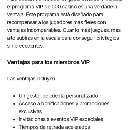
el programa VIP de 500.casino es una verdadera
ventaja. Este programa está diseñado para
recompensar a los jugadores más fieles con
ventajas incomparables. Cuanto más juegues, más
alto subirás en la escala para conseguir privilegios
sin precedentes.
Ventajas para los miembros VIP
Las ventajas incluyen
Un gestor de cuenta personalizado
Acceso a bonificaciones y promociones
exclusivas
Invitaciones a eventos VIP especiales
Tiempos de retirada acelerados