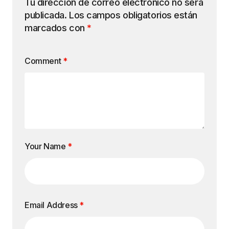
Tu dirección de correo electrónico no será
publicada.
Los campos obligatorios están
marcados con
*
Comment
*
Your Name
*
Email Address
*