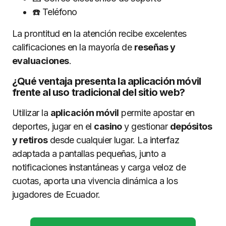
☎️ Teléfono
La prontitud en la atención recibe excelentes
calificaciones en la mayoría de
reseñas y
evaluaciones
.
¿Qué ventaja presenta la aplicación móvil
frente al uso tradicional del sitio web?
Utilizar la
aplicación móvil
permite apostar en
deportes, jugar en el
casino
y gestionar
depósitos
y retiros
desde cualquier lugar. La interfaz
adaptada a pantallas pequeñas, junto a
notificaciones instantáneas y carga veloz de
cuotas, aporta una vivencia dinámica a los
jugadores de Ecuador.