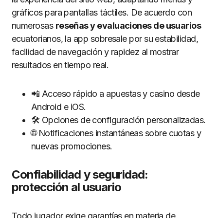
gráficos para pantallas táctiles. De acuerdo con
numerosas
reseñas y evaluaciones de usuarios
ecuatorianos, la app sobresale por su estabilidad,
facilidad de navegación y rapidez al mostrar
resultados en tiempo real.
📲 Acceso rápido a apuestas y casino desde
Android e iOS.
🛠️ Opciones de configuración personalizadas.
🌐 Notificaciones instantáneas sobre cuotas y
nuevas promociones.
Confiabilidad y seguridad:
protección al usuario
Todo jugador exige garantías en materia de