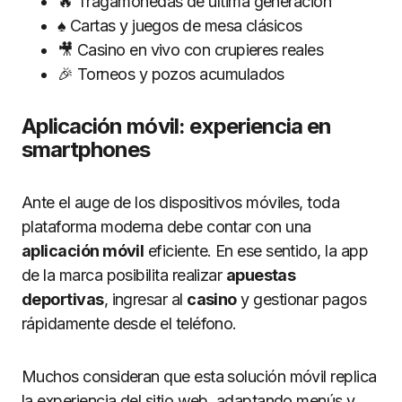
🔥 Tragamonedas de última generación
♠️ Cartas y juegos de mesa clásicos
🎥 Casino en vivo con crupieres reales
🎉 Torneos y pozos acumulados
Aplicación móvil: experiencia en
smartphones
Ante el auge de los dispositivos móviles, toda
plataforma moderna debe contar con una
aplicación móvil
eficiente. En ese sentido, la app
de la marca posibilita realizar
apuestas
deportivas
, ingresar al
casino
y gestionar pagos
rápidamente desde el teléfono.
Muchos consideran que esta solución móvil replica
la experiencia del sitio web, adaptando menús y