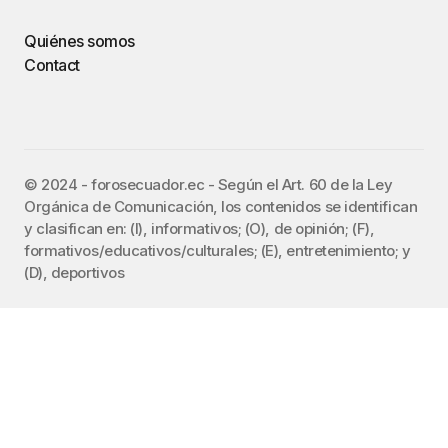
Quiénes somos
Contact
©️ 2024 - forosecuador.ec - Según el Art. 60 de la Ley
Orgánica de Comunicación, los contenidos se identifican
y clasifican en: (I), informativos; (O), de opinión; (F),
formativos/educativos/culturales; (E), entretenimiento; y
(D), deportivos