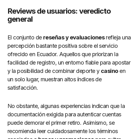
Reviews de usuarios: veredicto
general
El conjunto de
reseñas y evaluaciones
refleja una
percepción bastante positiva sobre el servicio
ofrecido en Ecuador. Aquellos que priorizan la
facilidad de registro, un entorno fiable para apostar
y la posibilidad de combinar deporte y
casino
en
un solo lugar, muestran altos índices de
satisfacción.
No obstante, algunas experiencias indican que la
documentación exigida para autenticar cuentas
puede demorar el primer retiro. Asimismo, se
recomienda leer cuidadosamente los términos