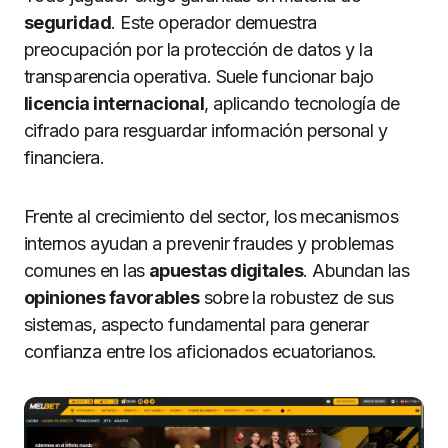
seguridad
. Este operador demuestra
preocupación por la protección de datos y la
transparencia operativa. Suele funcionar bajo
licencia internacional
, aplicando tecnología de
cifrado para resguardar información personal y
financiera.
Frente al crecimiento del sector, los mecanismos
internos ayudan a prevenir fraudes y problemas
comunes en las
apuestas digitales
. Abundan las
opiniones favorables
sobre la robustez de sus
sistemas, aspecto fundamental para generar
confianza entre los aficionados ecuatorianos.