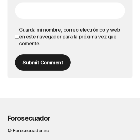
Guarda mi nombre, correo electrónico y web
en este navegador para la próxima vez que
comente.
Submit Comment
Forosecuador
© Forosecuador.ec