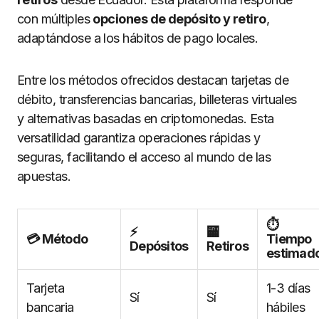
con múltiples
opciones de depósito y retiro
,
adaptándose a los hábitos de pago locales.
Entre los métodos ofrecidos destacan tarjetas de
débito, transferencias bancarias, billeteras virtuales
y alternativas basadas en criptomonedas. Esta
versatilidad garantiza operaciones rápidas y
seguras, facilitando el acceso al mundo de las
apuestas.
⏱️
⚡
🏧
💳 Método
Tiempo
Depósitos
Retiros
estimad
Tarjeta
1-3 días
Sí
Sí
bancaria
hábiles