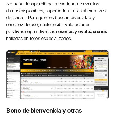
No pasa desapercibida la cantidad de eventos
diarios disponibles, superando a otras alternativas
del sector. Para quienes buscan diversidad y
sencillez de uso, suele recibir valoraciones
positivas según diversas
reseñas y evaluaciones
halladas en foros especializados.
Bono de bienvenida y otras