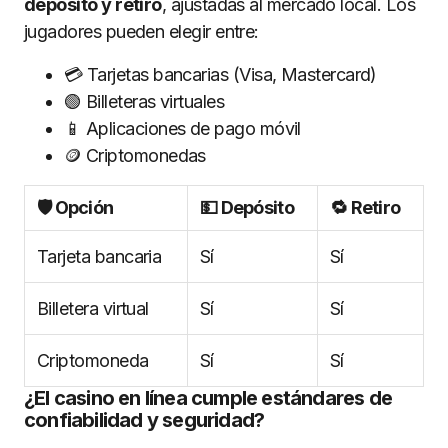
depósito y retiro
, ajustadas al mercado local. Los
jugadores pueden elegir entre:
💳 Tarjetas bancarias (Visa, Mastercard)
🟢 Billeteras virtuales
📱 Aplicaciones de pago móvil
🪙 Criptomonedas
🛡️ Opción
💵 Depósito
🔁 Retiro
Tarjeta bancaria
Sí
Sí
Billetera virtual
Sí
Sí
Criptomoneda
Sí
Sí
¿El casino en línea cumple estándares de
confiabilidad y seguridad?