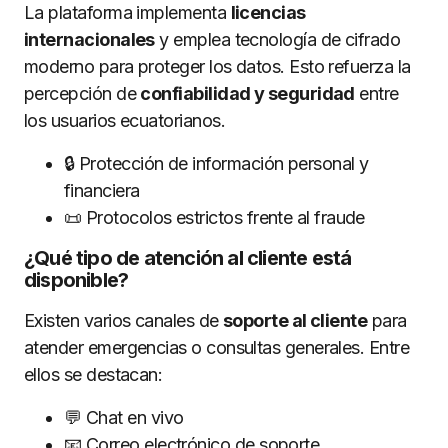
La plataforma implementa
licencias
internacionales
y emplea tecnología de cifrado
moderno para proteger los datos. Esto refuerza la
percepción de
confiabilidad y seguridad
entre
los usuarios ecuatorianos.
🔒 Protección de información personal y
financiera
📜 Protocolos estrictos frente al fraude
¿Qué tipo de atención al cliente está
disponible?
Existen varios canales de
soporte al cliente
para
atender emergencias o consultas generales. Entre
ellos se destacan:
💬 Chat en vivo
📧 Correo electrónico de soporte