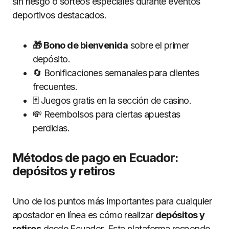
sin riesgo o sorteos especiales durante eventos
deportivos destacados.
🎁 Bono de bienvenida
sobre el primer
depósito.
🔄 Bonificaciones semanales para clientes
frecuentes.
🃏 Juegos gratis en la sección de casino.
💸 Reembolsos para ciertas apuestas
perdidas.
Métodos de pago en Ecuador:
depósitos y retiros
Uno de los puntos más importantes para cualquier
apostador en línea es cómo realizar
depósitos y
retiros
desde Ecuador. Esta plataforma responde