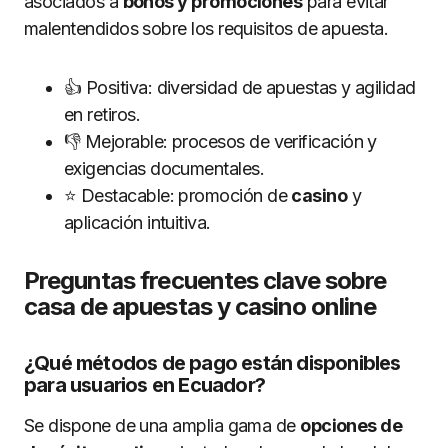
asociados a
bonos y promociones
para evitar
malentendidos sobre los requisitos de apuesta.
👍 Positiva: diversidad de apuestas y agilidad
en retiros.
👎 Mejorable: procesos de verificación y
exigencias documentales.
⭐ Destacable: promoción de
casino
y
aplicación intuitiva.
Preguntas frecuentes clave sobre
casa de apuestas y casino online
¿Qué métodos de pago están disponibles
para usuarios en Ecuador?
Se dispone de una amplia gama de
opciones de