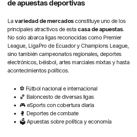
de apuestas deportivas
La
variedad de mercados
constituye uno de los
principales atractivos de esta
casa de apuestas
.
No solo abarca ligas reconocidas como Premier
League, LigaPro de Ecuador y Champions League,
sino también campeonatos regionales, deportes
electrónicos, béisbol, artes marciales mixtas y hasta
acontecimientos políticos.
⚽ Fútbol nacional e internacional
🏀 Baloncesto de diversas ligas
🎮 eSports con cobertura diaria
🥊 Deportes de combate
🗳️ Apuestas sobre política y economía