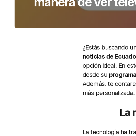
manera de ver tele
¿Estás buscando un
noticias de Ecuado
opción ideal. En es
desde su
programa
Además, te contar
más personalizada.
La 
La tecnología ha t