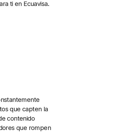
ra ti en Ecuavisa.
onstantemente
tos que capten la
 de contenido
vadores que rompen