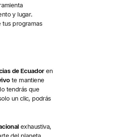
ramienta
nto y lugar.
de tus programas
cias de Ecuador
en
vivo
te mantiene
No tendrás que
olo un clic, podrás
acional
exhaustiva,
rte del planeta.