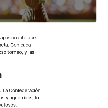
a apasionante que
aneta. Con cada
so torneo, y las
n
. La Confederación
s y aguerridos, lo
aliosos.