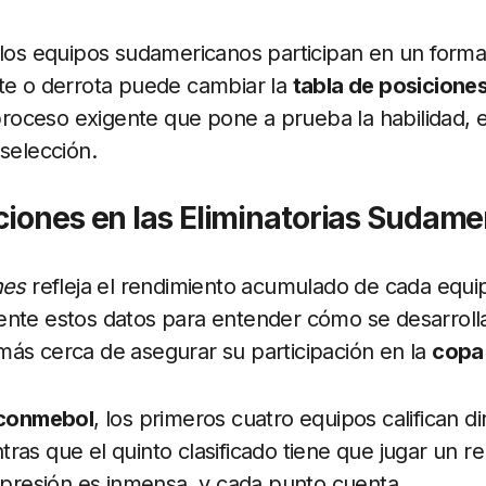
 los equipos sudamericanos participan en un forma
ate o derrota puede cambiar la
tabla de posicione
 proceso exigente que pone a prueba la habilidad, e
 selección.
ciones en las Eliminatorias Sudame
nes
refleja el rendimiento acumulado de cada equip
ente estos datos para entender cómo se desarroll
ás cerca de asegurar su participación en la
copa
 conmebol
, los primeros cuatro equipos califican d
ntras que el quinto clasificado tiene que jugar un r
a presión es inmensa, y cada punto cuenta.