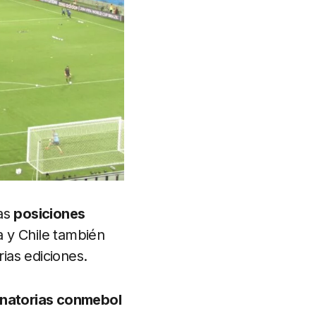
las
posiciones
 y Chile también
ias ediciones.
inatorias conmebol