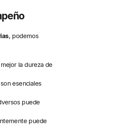
mpeño
rias
, podemos
 mejor la dureza de
 son esenciales
adversos puede
santemente puede