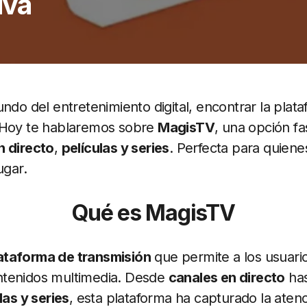
iva
undo del entretenimiento digital, encontrar la pla
 Hoy te hablaremos sobre
MagisTV
, una opción f
n directo
,
películas y series
. Perfecta para quien
ugar.
Qué es MagisTV
ataforma de transmisión
que permite a los usuari
ntenidos multimedia. Desde
canales en directo
has
las y series
, esta plataforma ha capturado la ate