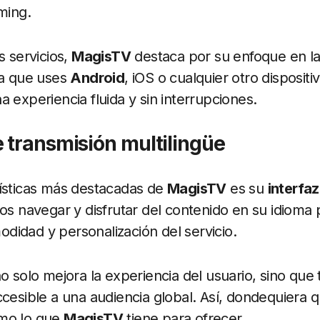
ming.
s servicios,
MagisTV
destaca por su enfoque en la 
ea que uses
Android
, iOS o cualquier otro disposit
 experiencia fluida y sin interrupciones.
 transmisión multilingüe
rísticas más destacadas de
MagisTV
es su
interfaz
ios navegar y disfrutar del contenido en su idioma 
idad y personalización del servicio.
no solo mejora la experiencia del usuario, sino qu
ccesible a una audiencia global. Así, dondequiera 
imo lo que
MagisTV
tiene para ofrecer.