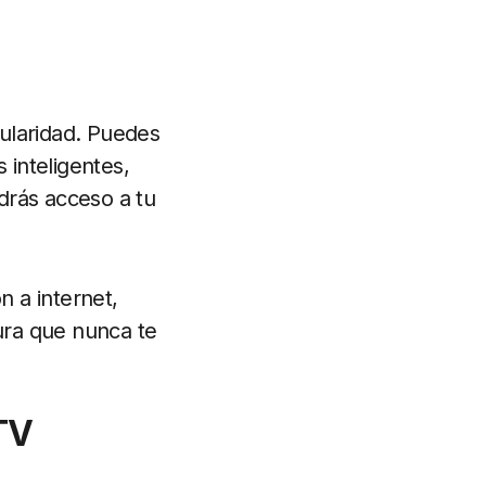
ularidad. Puedes
s inteligentes,
ndrás acceso a tu
n a internet,
gura que nunca te
TV