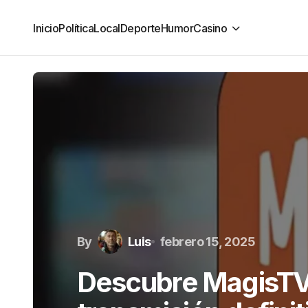
Inicio
Política
Local
Deporte
Humor
Casino
By
Luis
febrero 15, 2025
Descubre MagisTV: