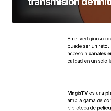
transmisión definit
En el vertiginoso m
puede ser un reto.
acceso a
canales e
calidad en un solo l
MagisTV
es una
pl
amplia gama de co
biblioteca de
pelícu