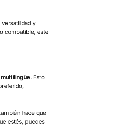
versatilidad y
ivo compatible, este
 multilingüe
. Esto
preferido,
e también hace que
que estés, puedes