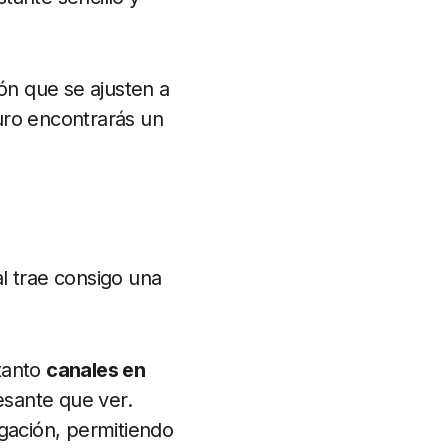
ión que se ajusten a
uro encontrarás un
al trae consigo una
tanto
canales en
resante que ver.
vegación, permitiendo