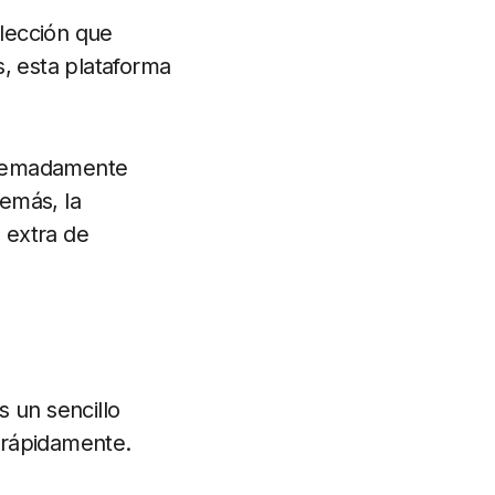
olección que
s, esta plataforma
tremadamente
emás, la
l extra de
s un sencillo
 rápidamente.