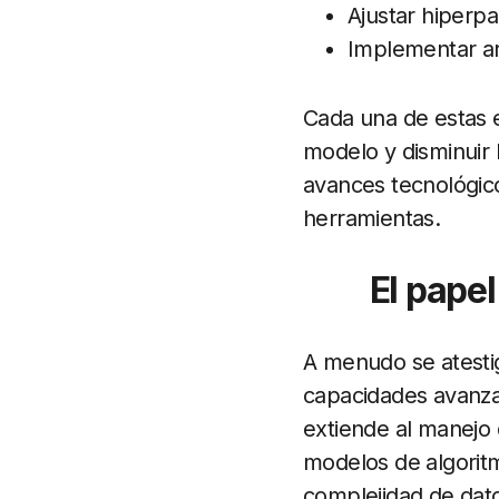
Ajustar hiperp
Implementar ar
Cada una de estas e
modelo y disminuir 
avances tecnológic
herramientas.
El papel
A menudo se atestig
capacidades avanzad
extiende al manejo 
modelos de algorit
complejidad de dato