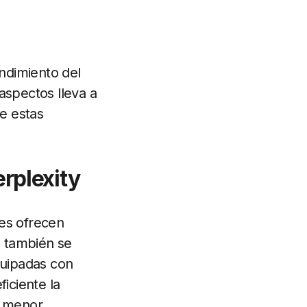
endimiento del
aspectos lleva a
e estas
erplexity
nes ofrecen
n también se
quipadas con
iciente la
e menor.