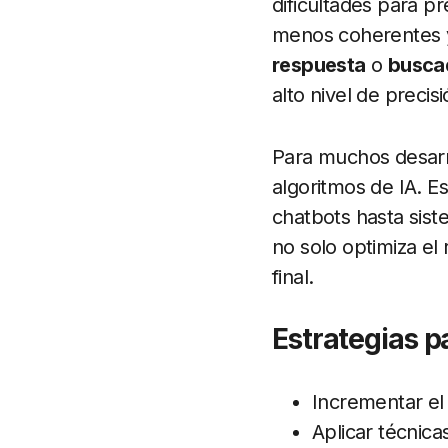
dificultades para p
menos coherentes 
respuesta
o
busca
alto nivel de precis
Para muchos desarrol
algoritmos de IA. E
chatbots hasta sis
no solo optimiza el
final.
Estrategias pa
Incrementar el
Aplicar técnic