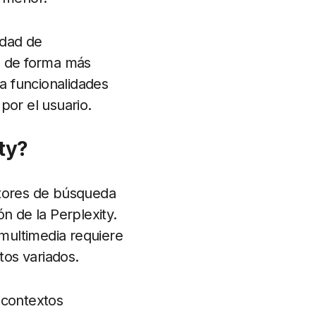
idad de
o
de forma más
a funcionalidades
por el usuario.
ity?
otores de búsqueda
n de la Perplexity.
multimedia requiere
os variados.
 contextos