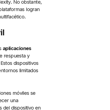
exity. No obstante,
plataformas logran
ultifacético.
il
as
aplicaciones
de respuesta y
Estos dispositivos
ntornos limitados
ciones móviles se
recer una
s del dispositivo en