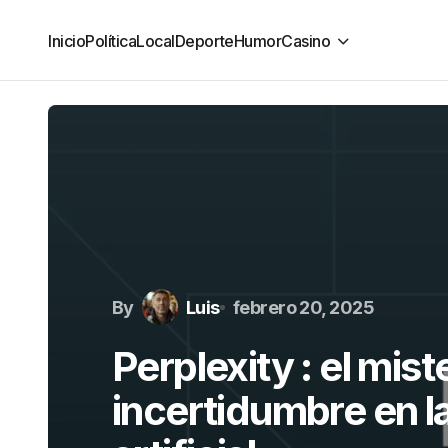
Inicio
Política
Local
Deporte
Humor
Casino
By
Luis
febrero 20, 2025
Perplexity : el mist
incertidumbre en la