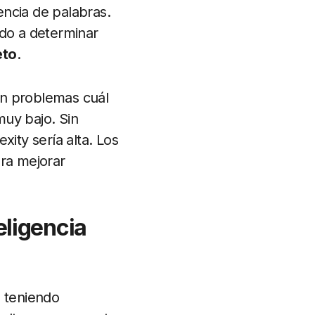
encia de palabras.
ndo a determinar
eto
.
sin problemas cuál
muy bajo. Sin
xity sería alta. Los
ara mejorar
eligencia
á teniendo